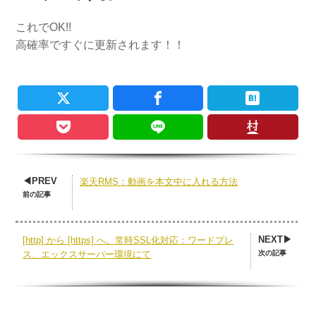
これでOK!!
高確率ですぐに更新されます！！
◀PREV
楽天RMS：動画を本文中に入れる方法
前の記事
NEXT▶
[http] から [https] へ。常時SSL化対応：ワードプレ
次の記事
ス、エックスサーバー環境にて