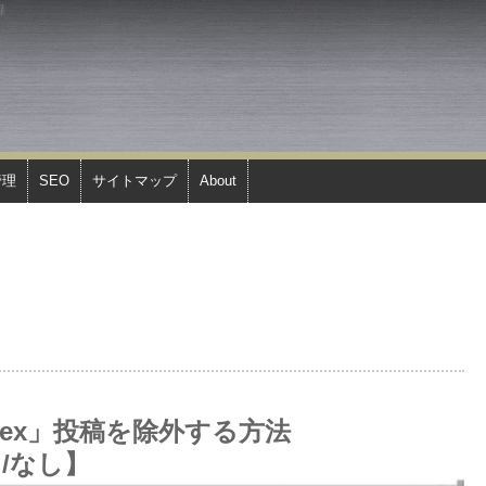
録
管理
SEO
サイトマップ
About
ndex」投稿を除外する方法
り/なし】