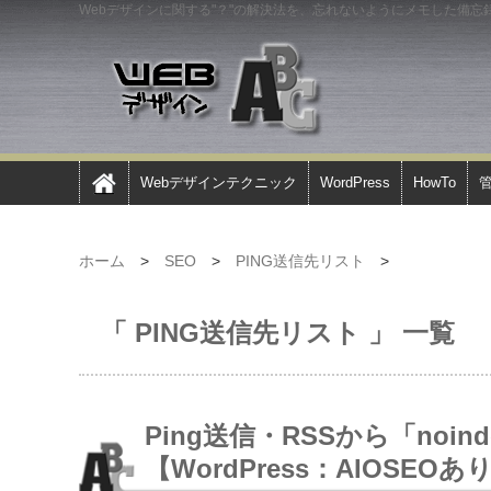
Webデザインに関する"？"の解決法を、忘れないようにメモした備忘
Webデザインテクニック
WordPress
HowTo
ホーム
>
SEO
>
PING送信先リスト
>
「 PING送信先リスト 」 一覧
Ping送信・RSSから「noi
【WordPress：AIOSEOあ